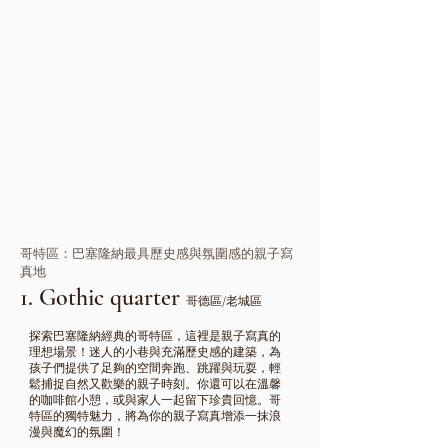
哥特區：巴塞隆納最具歷史感與氛圍感的親子寫
真地
1. Gothic quarter
哥
德區/老
城
區
探索巴塞隆納經典的哥特區，這裡是親子寫真的
理想場景！迷人的小巷與充滿歷史感的建築，為
孩子們提供了足夠的空間奔跑、跳躍與玩耍，輕
鬆捕捉自然又歡樂的親子時刻。你還可以在溫馨
的咖啡館小憩，或與家人一起留下珍貴回憶。哥
特區的獨特魅力，將為你的親子寫真增添一抹浪
漫與魔幻的氛圍！