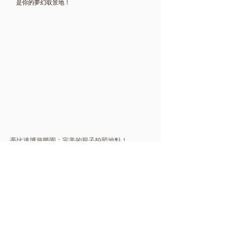
是你的夢幻取景地！
蒂比達博遊樂園：完美的親子拍照地點！
3. Tbidabo
蒂比達博山
雖然Tibidabo位於巴塞隆納的邊緣，因為不在市區
內，需要額外的出城費及額外的時間才能到達，
但它絕對值得一遊！遊樂設施和壯麗的城市景觀
為家庭拍照提供了完美的背景。你可以和孩子一
起在這裡玩得開心，捕捉到許多充滿歡笑的瞬
間，這裡不僅有遊樂設施，還有美麗的自然景