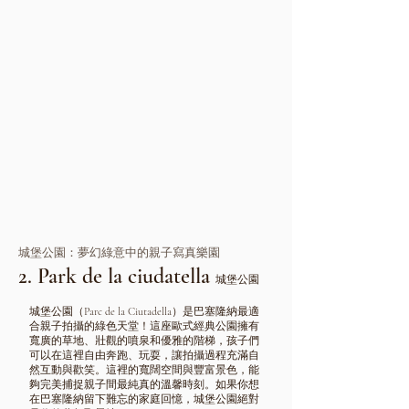
城堡公園：夢幻綠意中的親子寫真樂園
2. Park de la ciudatella
城堡公園
城堡公園（Parc de la Ciutadella）是巴塞隆納最適
合親子拍攝的綠色天堂！這座歐式經典公園擁有
寬廣的草地、壯觀的噴泉和優雅的階梯，孩子們
可以在這裡自由奔跑、玩耍，讓拍攝過程充滿自
然互動與歡笑。這裡的寬闊空間與豐富景色，能
夠完美捕捉親子間最純真的溫馨時刻。如果你想
在巴塞隆納留下難忘的家庭回憶，城堡公園絕對