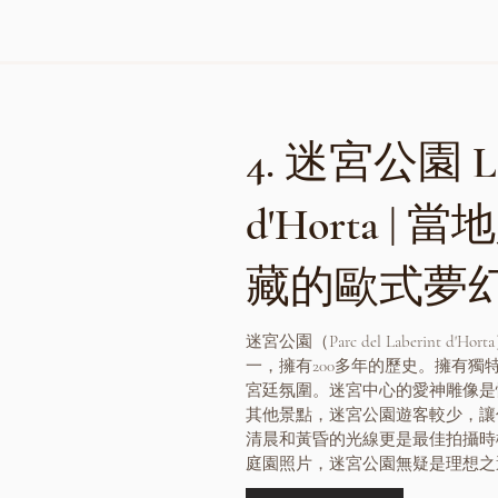
4. 迷宮公園 La
d'Horta |
藏的歐式夢
迷宮公園（Parc del Laberint 
一，擁有200多年的歷史。擁有獨
宮廷氛圍。迷宮中心的愛神雕像是
其他景點，迷宮公園遊客較少，讓
清晨和黃昏的光線更是最佳拍攝時
庭園照片，迷宮公園無疑是理想之