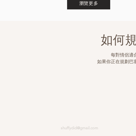
瀏覽更多
如何
每對情侶適
如果你正在規劃巴
shuffydid@gmail.com