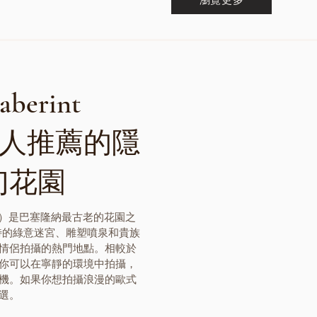
berint
 當地人推薦的隱
幻花園
d'Horta）是巴塞隆納最古老的花園之
特的綠意迷宮、雕塑噴泉和貴族
情侶拍攝的熱門地點。相較於
你可以在寧靜的環境中拍攝，
機。如果你想拍攝浪漫的歐式
選。