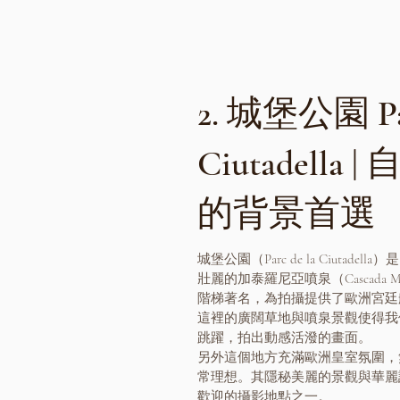
2. 城堡公園 Pac
Ciutadella
的背景首選
城堡公園（Parc de la Ciutad
壯麗的加泰羅尼亞噴泉（Cascada M
階梯著名，為拍攝提供了歐洲宮廷
這裡的廣闊草地與噴泉景觀使得我
跳躍，拍出動感活潑的畫面。
另外這個地方充滿歐洲皇室氛圍，
常理想。其隱秘美麗的景觀與華麗
歡迎的攝影地點之一。