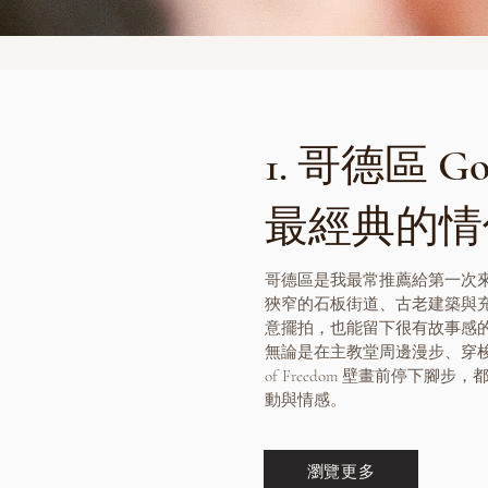
1. 哥德區 Goth
最經典的情
哥德區是我最常推薦給第一次
狹窄的石板街道、古老建築與
意擺拍，也能留下很有故事感
無論是在主教堂周邊漫步、穿梭於
of Freedom 壁畫前停下
動與情感。
瀏覽更多