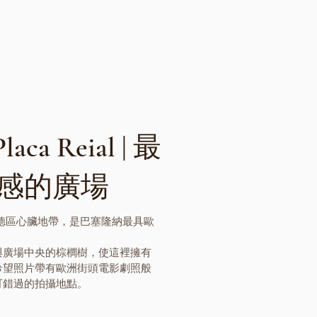
ca Reial | 最
感的廣場
於哥德區心臟地帶，
是巴塞隆納最具歐
與廣場中央的棕櫚樹，使這裡擁有
希望照片帶有歐洲街頭電影劇照般
可錯過的拍攝地點。